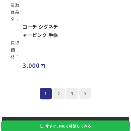
買取
商品
名：
コーチ シグネチ
ャーピンク 手帳
買取
価
格：
3.000
投
1
2
3
稿
の
Copyright 2024 Kaitori Daikichi
今すぐLINEで相談してみる
ペ