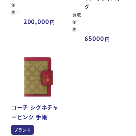
価
グ
格：
買取
200,000
価
格：
65000
コーチ シグネチャ
ーピンク 手帳
ブランド