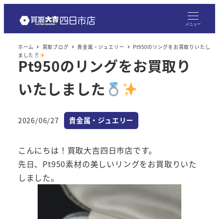
メ
イ
メニュー
ン
ホーム
買取ブログ
貴金属・ジュエリー
Pt950のリングをお買取りいたし
コ
ました
Pt950のリングをお買取り
ン
テ
いたしました
ン
ツ
へ
カテゴリー
2026/06/27
貴金属・ジュエリー
投稿日
移
動
こんにちは！買取大吉四日市店です。
先日、Pt950素材の美しいリングをお買取りいた
しました。