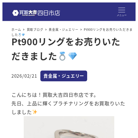
メ
イ
メニュー
ン
ホーム
買取ブログ
貴金属・ジュエリー
Pt900リングをお売りいただきま
コ
した
Pt900リングをお売りいた
ン
テ
だきました
ン
ツ
へ
カテゴリー
2026/02/21
貴金属・ジュエリー
投稿日
移
動
こんにちは！買取大吉四日市店です。
先日、上品に輝くプラチナリングをお買取りいた
しました