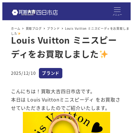
メ
イ
メニュー
ン
ホーム
買取ブログ
ブランド
Louis Vuitton ミニスピーディをお買取しま
コ
した
Louis Vuitton ミニスピー
ン
テ
ディをお買取しました
ン
ツ
へ
カテゴリー
2025/12/10
ブランド
投稿日
移
動
こんにちは！買取大吉四日市店です。
本日は Louis Vuittonミニスピーディ をお買取さ
せていただきましたのでご紹介いたします。