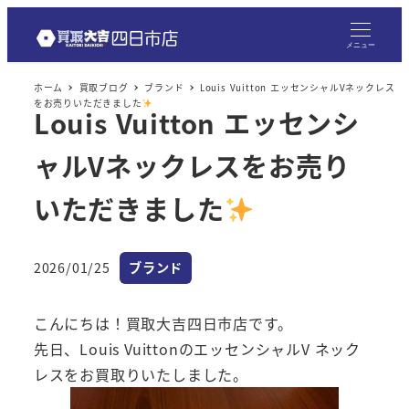
メ
イ
メニュー
ン
ホーム
買取ブログ
ブランド
Louis Vuitton エッセンシャルVネックレス
コ
をお売りいただきました
Louis Vuitton エッセンシ
ン
テ
ャルVネックレスをお売り
ン
ツ
いただきました
へ
移
カテゴリー
2026/01/25
ブランド
動
投稿日
こんにちは！買取大吉四日市店です。
先日、Louis VuittonのエッセンシャルV ネック
レスをお買取りいたしました。