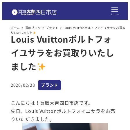
メ
イ
メニュー
ン
ホーム
買取ブログ
ブランド
Louis Vuittonポルトフォイユサラをお買取
コ
りいたしました
Louis Vuittonポルトフォ
ン
テ
イユサラをお買取りいたし
ン
ツ
ました
へ
移
カテゴリー
2026/02/28
ブランド
動
投稿日
こんにちは！買取大吉四日市店です。
先日、Louis Vuittonポルトフォイユサラをお売
りいただきました。