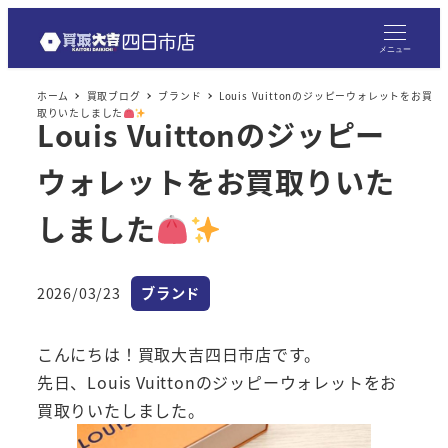
メ
イ
メニュー
ン
ホーム
買取ブログ
ブランド
Louis Vuittonのジッピーウォレットをお買
コ
取りいたしました
Louis Vuittonのジッピー
ン
テ
ウォレットをお買取りいた
ン
ツ
しました
へ
移
カテゴリー
2026/03/23
ブランド
動
投稿日
こんにちは！買取大吉四日市店です。
先日、Louis Vuittonのジッピーウォレットをお
買取りいたしました。