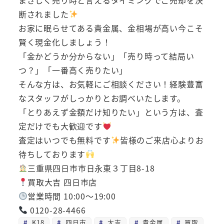
断されました
お家に眠らせてある貴金属、金相場が高い今こそ
賢く現金化しましょう！
「金かどうか分からない」「売り時って結局い
つ？」「一番高く売りたい」
そんな方は、お気軽にご相談ください！経験豊富
なスタッフがしっかりとお調べいたします。
「とりあえず金額だけ知りたい」という方は、査
定だけでも大歓迎です
査定はいつでも無料です
皆様のご来店心よりお
待ちしております
三重県四日市市日永東３丁目8-18
買取大吉 四日市店
営業時間 10:00～19:00
0120-28-4466
K18
四日市
大吉
貴金属
買取