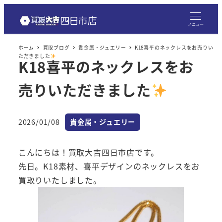
メ
イ
メニュー
ン
ホーム
買取ブログ
貴金属・ジュエリー
K18喜平のネックレスをお売りい
コ
ただきました
K18喜平のネックレスをお
ン
テ
売りいただきました
ン
ツ
へ
カテゴリー
2026/01/08
貴金属・ジュエリー
投稿日
移
動
こんにちは！買取大吉四日市店です。
先日。K18素材、喜平デザインのネックレスをお
買取りいたしました。