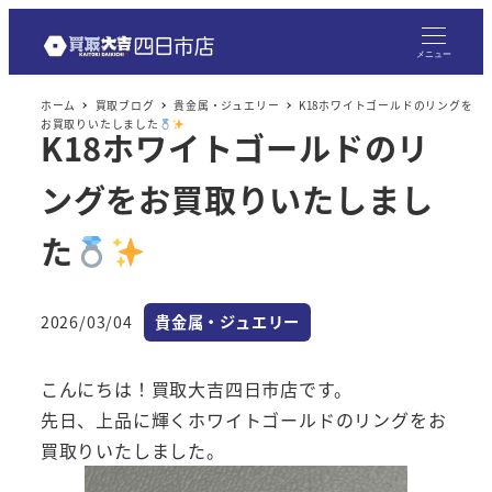
メ
イ
メニュー
ン
ホーム
買取ブログ
貴金属・ジュエリー
K18ホワイトゴールドのリングを
コ
お買取りいたしました
K18ホワイトゴールドのリ
ン
テ
ングをお買取りいたしまし
ン
ツ
た
へ
移
カテゴリー
2026/03/04
貴金属・ジュエリー
動
投稿日
こんにちは！買取大吉四日市店です。
先日、上品に輝くホワイトゴールドのリングをお
買取りいたしました。