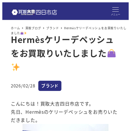
メ
イ
メニュー
ン
ホーム
買取ブログ
ブランド
Hermèsケリーデペッシュをお買取りいたし
コ
ました
Hermèsケリーデペッシュ
ン
テ
をお買取りいたしました
ン
ツ
へ
移
カテゴリー
2026/02/28
ブランド
動
投稿日
こんにちは！買取大吉四日市店です。
先日、Hermèsのケリーデペッシュをお売りいた
だきました。