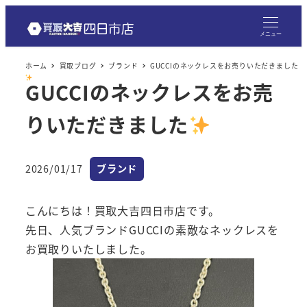
メ
イ
メニュー
ン
ホーム
買取ブログ
ブランド
GUCCIのネックレスをお売りいただきました
コ
GUCCIのネックレスをお売
ン
テ
りいただきました
ン
ツ
へ
カテゴリー
2026/01/17
ブランド
投稿日
移
動
こんにちは！買取大吉四日市店です。
先日、人気ブランドGUCCIの素敵なネックレスを
お買取りいたしました。