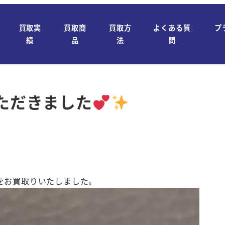
買取実
買取商
買取方
よくある質
プ
績
品
法
問
いただきました
スをお買取りいたしました。