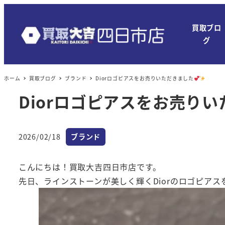
メ
イ
買取ブロ
ン
グ
コ
ン
ホーム
買取ブログ
ブランド
Diorロゴピアスをお売りいただきました
テ
ン
Diorロゴピアスをお売り
ツ
へ
カテゴリー
移
2026/02/18
ブランド
投稿日
動
こんにちは！買取大吉四日市店です。
先日、ラインストーンが美しく輝くDiorのロゴピア