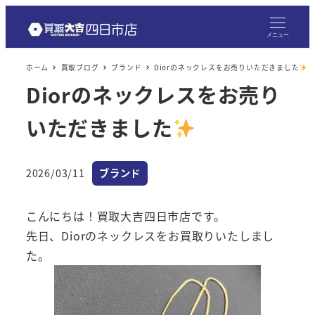
メ
イ
メニュー
ン
ホーム
買取ブログ
ブランド
Diorのネックレスをお売りいただきました
コ
Diorのネックレスをお売り
ン
テ
いただきました
ン
ツ
へ
カテゴリー
2026/03/11
ブランド
投稿日
移
動
こんにちは！買取大吉四日市店です。
先日、Diorのネックレスをお買取りいたしまし
た。