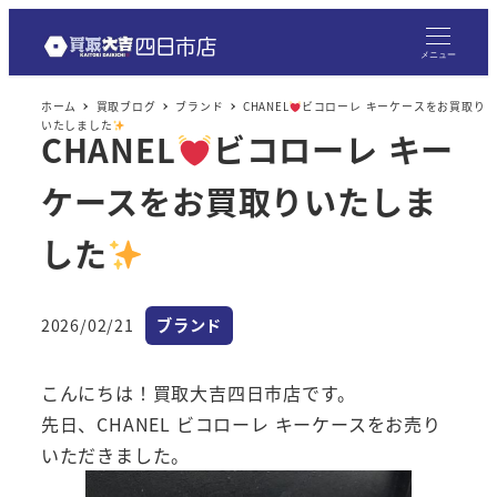
メ
イ
メニュー
ン
ホーム
買取ブログ
ブランド
CHANEL
ビコローレ キーケースをお買取り
コ
いたしました
CHANEL
ビコローレ キー
ン
テ
ケースをお買取りいたしま
ン
ツ
した
へ
移
カテゴリー
2026/02/21
ブランド
動
投稿日
こんにちは！買取大吉四日市店です。
先日、CHANEL ビコローレ キーケースをお売り
いただきました。