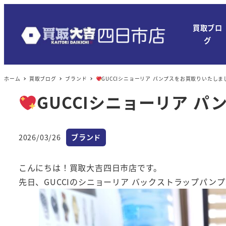
メ
イ
買取ブロ
ン
グ
コ
ン
ホーム
買取ブログ
ブランド
GUCCIシニョーリア パンプスをお買取りいたしま
テ
ン
GUCCIシニョーリア 
ツ
へ
カテゴリー
移
2026/03/26
ブランド
投稿日
動
こんにちは！買取大吉四日市店です。
先日、GUCCIのシニョーリア バックストラップパン