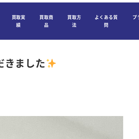
買取実
買取商
買取方
よくある質
プ
績
品
法
問
だきました