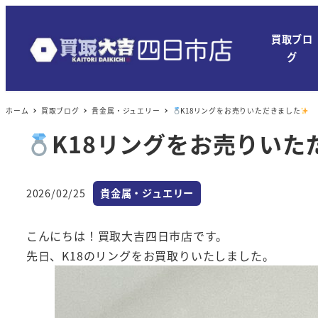
メ
イ
買取ブロ
ン
グ
コ
ン
ホーム
買取ブログ
貴金属・ジュエリー
K18リングをお売りいただきました
テ
ン
K18リングをお売りいた
ツ
へ
カテゴリー
移
2026/02/25
貴金属・ジュエリー
投稿日
動
こんにちは！買取大吉四日市店です。
先日、K18のリングをお買取りいたしました。