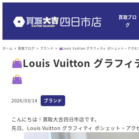
メ
イ
買取ブロ
ン
グ
コ
ン
ホーム
買取ブログ
ブランド
Louis Vuitton グラフィティ ポシェット・
テ
ン
Louis Vuitton
ツ
へ
移
動
カテゴリー
2026/03/14
ブランド
投稿日
こんにちは！買取大吉四日市店です。
先日、Louis Vuitton グラフィティ ポシェット