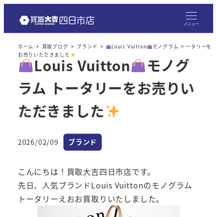
メ
イ
メニュー
ン
ホーム
買取ブログ
ブランド
Louis Vuitton
モノグラム トータリーを
コ
お売りいただきました
Louis Vuitton
モノグ
ン
テ
ラム トータリーをお売りい
ン
ツ
ただきました
へ
移
カテゴリー
2026/02/09
ブランド
動
投稿日
こんにちは！買取大吉四日市店です。
先日、人気ブランドLouis Vuittonのモノグラム
トータリーえおお買取りいたしました。