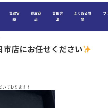
買取実
買取商
買取方
よくある質
プ
績
品
法
問
日市店にお任せください
だいております！