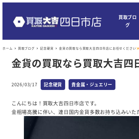
メ
イ
買取ブロ
ン
グ
コ
ン
ホーム
買取ブログ
記念硬貨
金貨の買取なら買取大吉四日市店にお任せください
テ
ン
金貨の買取なら買取大吉四
ツ
へ
カテゴリー
カテゴリー
移
2026/03/17
記念硬貨
貴金属・ジュエリー
投稿日
動
こんにちは！買取大吉四日市店です。
金相場高騰に伴い、連日国内金貨多数お持ち込みいた