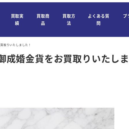
買取実
買取商
買取方
よくある質
プ
績
品
法
問
お買取りいたしました！
御成婚金貨をお買取りいたし