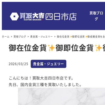
メ
イ
買取ブロ
ン
グ
コ
ン
ホーム
買取ブログ
貴金属・ジュエリー
御在位金貨
御即位金貨
御成婚金貨を
テ
ン
御在位金貨
御即位金貨
ツ
へ
カテゴリー
移
2026/03/25
貴金属・ジュエリー
投稿日
動
こんにちは！買取大吉四日市店です。
先日、国内金貨三種を買取いたしました。