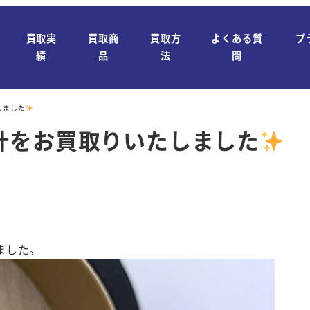
買取実
買取商
買取方
よくある質
プ
績
品
法
問
しました
計をお買取りいたしました
ました。