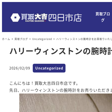
メ
イ
買取ブロ
ン
グ
コ
ン
ホーム
買取ブログ
Uncategorized
ハリーウィンストンの腕時計をお買取りいた
テ
ン
ハリーウィンストンの腕時
ツ
へ
カテゴリー
移
2026/02/09
Uncategorized
投稿日
動
こんにちは！買取大吉四日市店です。
先日、ハリーウィンストンの腕時計をお売りいただき