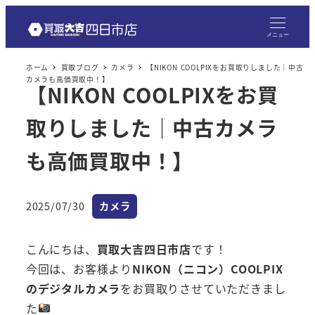
メ
イ
メニュー
ン
ホーム
買取ブログ
カメラ
【NIKON COOLPIXをお買取りしました｜中古
コ
カメラも高価買取中！】
【NIKON COOLPIXをお買
ン
テ
取りしました｜中古カメラ
ン
ツ
も高価買取中！】
へ
移
カテゴリー
2025/07/30
カメラ
動
投稿日
こんにちは、
買取大吉四日市店
です！
今回は、お客様より
NIKON（ニコン）COOLPIX
のデジタルカメラ
をお買取りさせていただきまし
た