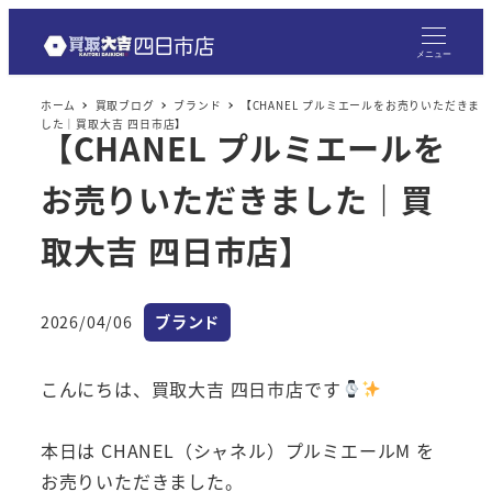
メ
イ
メニュー
ン
ホーム
買取ブログ
ブランド
【CHANEL プルミエールをお売りいただきま
コ
した｜買取大吉 四日市店】
【CHANEL プルミエールを
ン
テ
お売りいただきました｜買
ン
ツ
取大吉 四日市店】
へ
移
カテゴリー
2026/04/06
ブランド
動
投稿日
こんにちは、買取大吉 四日市店です
本日は CHANEL（シャネル）プルミエールM を
お売りいただきました。