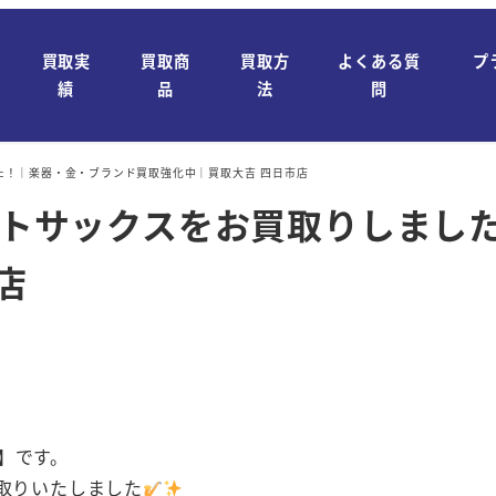
買取実
買取商
買取方
よくある質
プ
績
品
法
問
した！｜楽器・金・ブランド買取強化中｜買取大吉 四日市店
アルトサックスをお買取りしま
店
】です。
取りいたしました