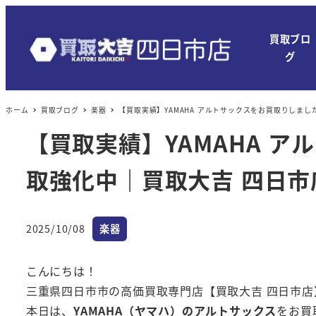
メ
イ
買取ブロ
ン
グ
コ
ン
ホーム
買取ブログ
楽器
【買取実績】YAMAHA アルトサックスをお買取りしま
テ
ン
【買取実績】YAMAHA 
ツ
取強化中｜買取大吉 四日市
へ
移
動
カテゴリー
2025/10/08
楽器
投稿日
こんにちは！
三重県四日市市の高価買取専門店【買取大吉 四日市店
本日は、
YAMAHA（ヤマハ）のアルトサックス
をお買