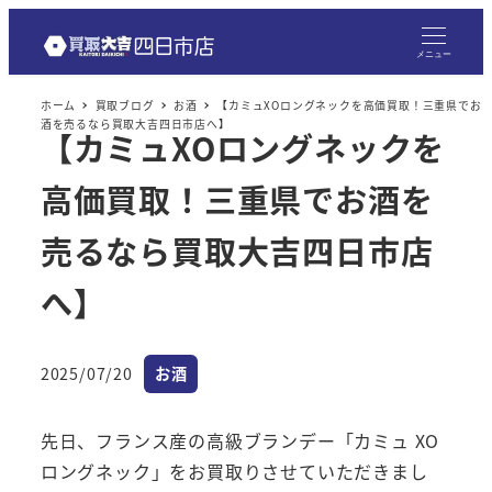
メ
イ
メニュー
ン
ホーム
買取ブログ
お酒
【カミュXOロングネックを高価買取！三重県でお
コ
酒を売るなら買取大吉四日市店へ】
【カミュXOロングネックを
ン
テ
高価買取！三重県でお酒を
ン
ツ
売るなら買取大吉四日市店
へ
へ】
移
動
カテゴリー
2025/07/20
お酒
投稿日
先日、フランス産の高級ブランデー「カミュ XO
ロングネック」をお買取りさせていただきまし