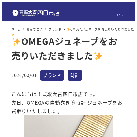
メ
イ
メニュー
ン
ホーム
買取ブログ
ブランド
OMEGAジュネーブをお売りいただきました
コ
OMEGAジュネーブをお
ン
テ
売りいただきました
ン
ツ
へ
カテゴリー
カテゴリー
2026/03/01
ブランド
時計
投稿日
移
動
こんにちは！買取大吉四日市店です。
先日、OMEGAの自動巻き腕時計 ジュネーブをお
買取りいたしました。