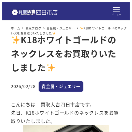
メ
イ
メニュー
ン
ホーム
買取ブログ
貴金属・ジュエリー
K18ホワイトゴールドのネック
コ
レスをお買取りいたしました
K18ホワイトゴールドの
ン
テ
ネックレスをお買取りいた
ン
ツ
しました
へ
移
カテゴリー
2026/02/28
貴金属・ジュエリー
動
投稿日
こんにちは！買取大吉四日市店です。
先日、K18ホワイトゴールドのネックレスをお買
取りいたしました。