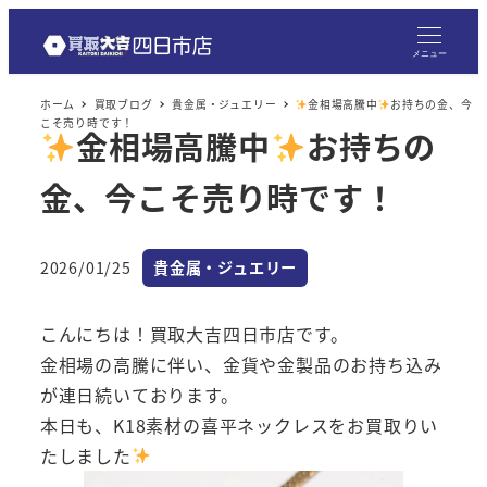
メ
イ
メニュー
ン
ホーム
買取ブログ
貴金属・ジュエリー
金相場高騰中
お持ちの金、今
コ
こそ売り時です！
金相場高騰中
お持ちの
ン
テ
金、今こそ売り時です！
ン
ツ
へ
カテゴリー
2026/01/25
貴金属・ジュエリー
投稿日
移
動
こんにちは！買取大吉四日市店です。
金相場の高騰に伴い、金貨や金製品のお持ち込み
が連日続いております。
本日も、K18素材の喜平ネックレスをお買取りい
たしました