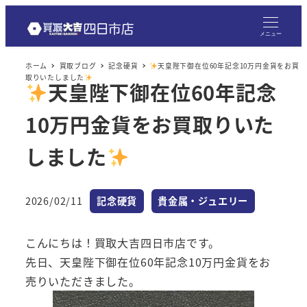
メ
イ
メニュー
ン
ホーム
買取ブログ
記念硬貨
天皇陛下御在位60年記念10万円金貨をお買
コ
取りいたしました
天皇陛下御在位60年記念
ン
テ
10万円金貨をお買取りいた
ン
ツ
しました
へ
移
カテゴリー
カテゴリー
2026/02/11
記念硬貨
貴金属・ジュエリー
動
投稿日
こんにちは！買取大吉四日市店です。
先日、天皇陛下御在位60年記念10万円金貨をお
売りいただきました。