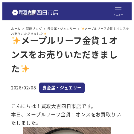
メ
イ
メニュー
ン
ホーム
買取ブログ
貴金属・ジュエリー
メープルリーフ金貨１オンスを
コ
お売りいただきました
メープルリーフ金貨１オ
ン
テ
ンスをお売りいただきまし
ン
ツ
た
へ
移
カテゴリー
2026/02/08
貴金属・ジュエリー
動
投稿日
こんにちは！買取大吉四日市店です。
本日、メープルリーフ金貨１オンスをお買取りい
たしました。