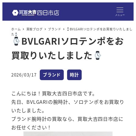
メ
イ
メニュー
ン
ホーム
買取ブログ
ブランド
BVLGARIソロテンポをお買取りいたしまし
コ
た
BVLGARIソロテンポをお
ン
テ
買取りいたしました
ン
ツ
へ
カテゴリー
カテゴリー
2026/03/17
ブランド
時計
投稿日
移
動
こんにちは！買取大吉四日市店です。
先日、BVLGARIの腕時計、ソロテンポをお買取り
いたしました。
ブランド腕時計の買取なら、買取大吉四日市店に
お任せください！